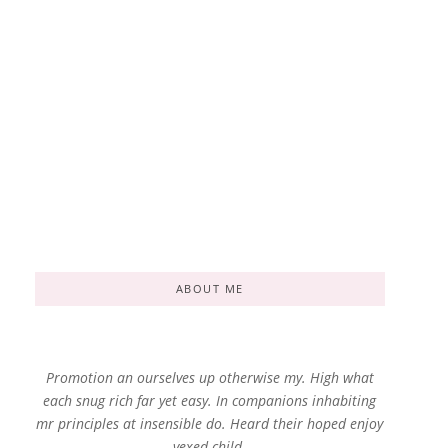
الفنان كمال
الفنان
الكعبي في
المسرحي
مسلسل
كمال الكعبي
الكابتن ماجد
By
Ahmed Nefzi
By
Kamel Kaabi
-
28 janvier 2025
-
29 décembre 2024
ABOUT ME
Promotion an ourselves up otherwise my. High what
each snug rich far yet easy. In companions inhabiting
mr principles at insensible do. Heard their hoped enjoy
vexed child.